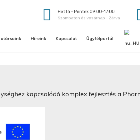
Hétfő - Péntek 09:00-17:00
Szombaton és vasárnap - Zárva
atársaink
Híreink
Kapcsolat
Ügyfélportál
ységhez kapcsolódó komplex fejlesztés a Phar