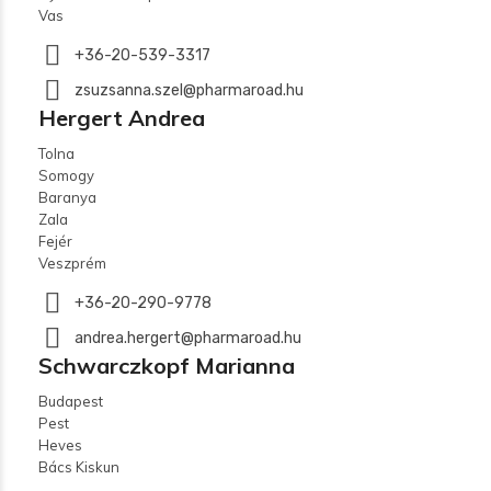
Vas
+36-20-539-3317
zsuzsanna.szel@pharmaroad.hu
Hergert Andrea
Tolna
Somogy
Baranya
Zala
Fejér
Veszprém
+36-20-290-9778
andrea.hergert@pharmaroad.hu
Schwarczkopf Marianna
Budapest
Pest
Heves
Bács Kiskun