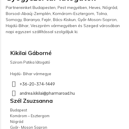
Partnereinket Budapesten, Pest megyében, Heves, Nógrád,
Borsod-Abaúj-Zemplén, Komárom-Esztergom, Tolna,
Somogy, Baranya, Fejér, Bács-Kiskun, Győr-Moson-Sopron,
Hajdú-Bihar, Veszprém vármegyében és Szeged városában
napi egyszeri szállítással szolgáljuk ki.
Kikilai Gáborné
Szirom Patika látogató
Hajdú- Bihar vármegye
+36-20-374-1449
andrea.kikilai@pharmaroad.hu
Szél Zsuzsanna
Budapest
Komárom – Esztergom
Nógrád
Győr- Moson Sopron