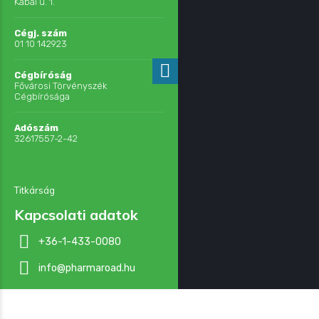
Kabai u. 1.
Cégj. szám
01 10 142923
Cégbíróság
Fővárosi Törvényszék
Cégbírósága
Adószám
32617557-2-42
Titkárság
Kapcsolati adatok
+36-1-433-0080
info@pharmaroad.hu