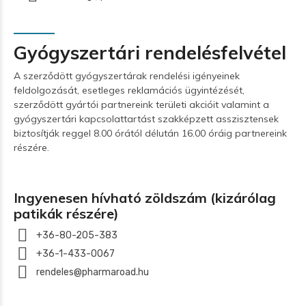
Gyógyszertári rendelésfelvétel
A szerződött gyógyszertárak rendelési igényeinek
feldolgozását, esetleges reklamációs ügyintézését,
szerződött gyártói partnereink területi akcióit valamint a
gyógyszertári kapcsolattartást szakképzett asszisztensek
biztosítják reggel 8.00 órától délután 16.00 óráig partnereink
részére.
Ingyenesen hívható zöldszám (kizárólag
patikák részére)
+36-80-205-383
+36-1-433-0067
rendeles@pharmaroad.hu